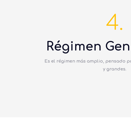
4.
Régimen Gene
Es el régimen más amplio, pensado 
y grandes.