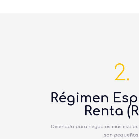
2.
Régimen Esp
Renta (R
Diseñado para negocios más estru
son pequeños