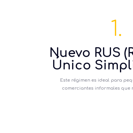
1.
Nuevo RUS (
Único Simpl
Este régimen es ideal para pe
comerciantes informales que 