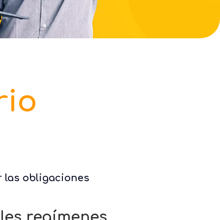
rio
 las obligaciones
ales regímenes