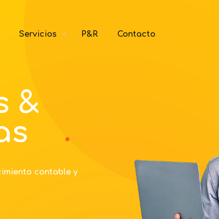
Servicios
P&R
Contacto
s &
as
cimiento contable y