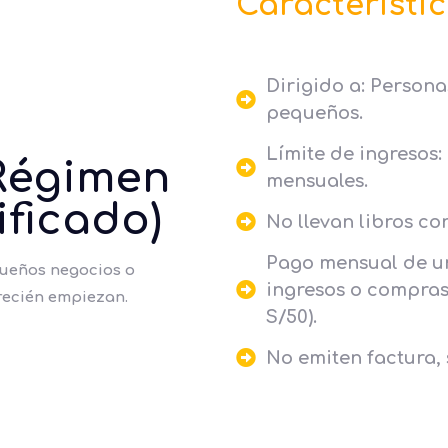
Característic
Dirigido a: Person
pequeños.
Límite de ingresos:
Régimen
mensuales.
ificado)
No llevan libros co
Pago mensual de una
queños negocios o
ingresos o compras (
recién empiezan.
S/50).
No emiten factura, 