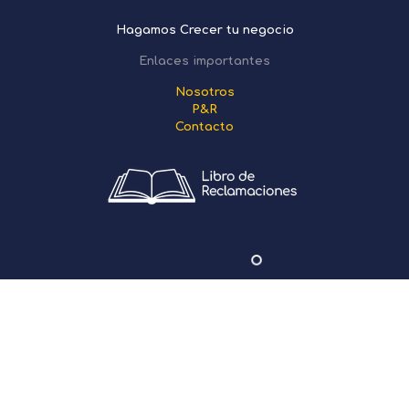
Hagamos Crecer tu negocio
Enlaces importantes
Nosotros
P&R
Contacto
Servicios Generales
Contabilidad Digital
Constitución de Empresas
Servicios Administrativos
Servicio Legal Corporativo
Servicio Contable para Empresas y Personas