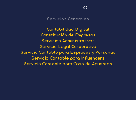
Servicios Generales
Contabilidad Digital
Constitución de Empresas
Servicios Administrativos
Servicio Legal Corporativo
Servicio Contable para Empresas y Personas
Servicio Contable para Influencers
Servicio Contable para Casa de Apuestas
Olam Contadores - 2026 | Desarrollado por
YawGraphics
| Todos los derechos reservados.